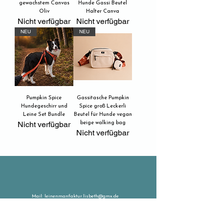
gewachstem Canvas
Hunde Gassi Beutel
Oliv
Halter Canva
Nicht verfügbar
Nicht verfügbar
NEU
NEU
Pumpkin Spice
Gassitasche Pumpkin
Hundegeschirr und
Spice groß Leckerli
Leine Set Bundle
Beutel für Hunde vegan
Nicht verfügbar
beige walking bag
Nicht verfügbar
Mail:
leinenmanfaktur.lisbeth@gmx.de
©Lisbeth 2026
Kontakt