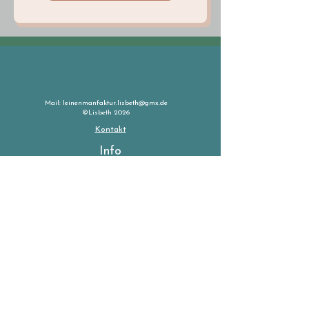
Mail:
leinenmanfaktur.lisbeth@gmx.de
©Lisbeth 2026
Kontakt
Info
Impressum
Allgemeine Geschäftsbedingungen
Widerrufsbelehrung
Datenschutzerklärung
Versand, Retouren & Wissenswertes
Kontakt