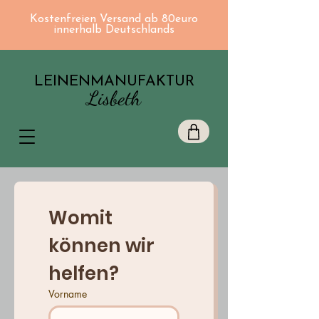
Kostenfreien Versand ab 80euro
innerhalb Deutschlands
LEINENMANUFAKTUR
Lisbeth
Womit 
können wir 
helfen?
Vorname