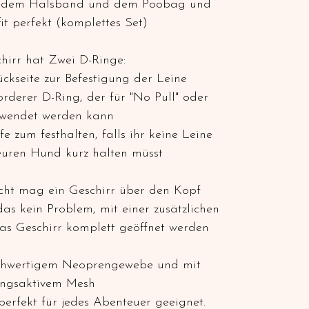
), dem Halsband und dem Poobag und
t perfekt (komplettes Set)
hirr hat Zwei D-Ringe:
ckseite zur Befestigung der Leine
vorderer D-Ring, der für "No Pull" oder
rwendet werden kann
 zum festhalten, falls ihr keine Leine
uren Hund kurz halten müsst
nicht mag ein Geschirr über den Kopf
as kein Problem, mit einer zusätzlichen
s Geschirr komplett geöffnet werden
ochwertigem Neoprengewebe und mit
ngsaktivem Mesh
 perfekt für jedes Abenteuer geeignet.