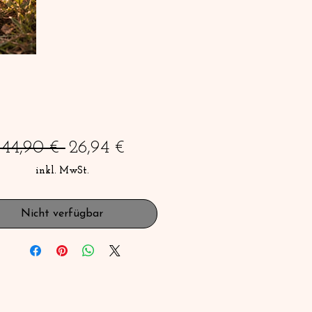
Standardpreis
Sale-
 44,90 € 
26,94 €
Preis
inkl. MwSt.
Nicht verfügbar