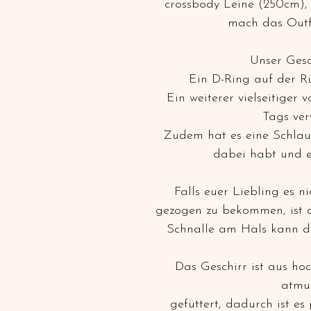
crossbody Leine (250cm
mach das Outfi
Unser Gesc
Ein D-Ring auf der Rü
Ein weiterer vielseitiger 
Tags ve
Zudem hat es eine Schlaufe
dabei habt und e
Falls euer Liebling es 
gezogen zu bekommen, ist d
Schnalle am Hals kann da
Das Geschirr ist aus h
atmu
gefüttert, dadurch ist es