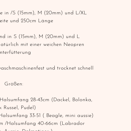
ne in /S (15mm), M (20mm) und L/XL
eite und 250cm Länge
nd in S (15mm), M (20mm) und L
atürlich mit einer weichen Neopren
nterfütterung
 waschmaschinenfest und trocknet schnell
Größen:
 Halsumfang 28-43cm (Dackel, Bolonka,
k Russel, Pudel)
alsumfang 33-51 ( Beagle, mini aussie)
cm /Halsumfang 40-66cm (Labrador