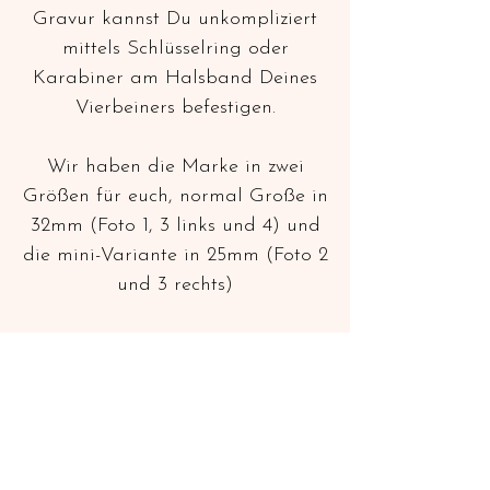
Gravur kannst Du unkompliziert
mittels Schlüsselring oder
Karabiner am Halsband Deines
Vierbeiners befestigen.
Wir haben die Marke in zwei
Größen für euch, normal Große in
32mm (Foto 1, 3 links und 4) und
die mini-Variante in 25mm (Foto 2
und 3 rechts)
Auf die Rückseite der Marke passt
leider nur eine Telefonnummer (
wenn gewünscht mit Vorwahl),
wenn bei der Bestellung zwei
Telefonnummern angegeben