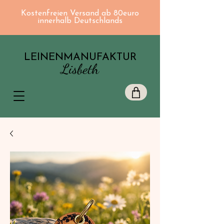
Kostenfreien Versand ab 80euro
innerhalb Deutschlands
LEINENMANUFAKTUR
Lisbeth