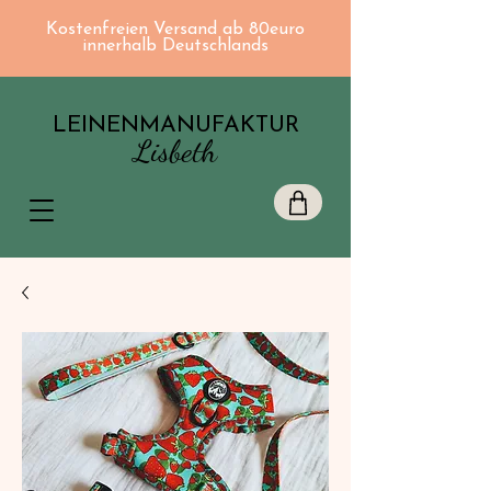
Kostenfreien Versand ab 80euro
innerhalb Deutschlands
LEINENMANUFAKTUR
Lisbeth