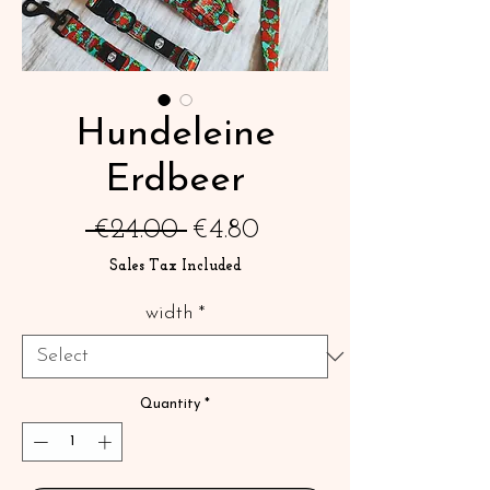
Hundeleine
Erdbeer
Regular
Sale
 €24.00 
€4.80
Price
Price
Sales Tax Included
width
*
Quantity
*