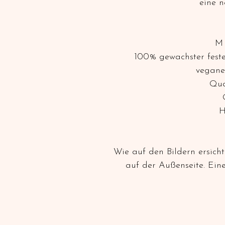
eine n
M 
100% gewachster fest
veganes
Qua
H
Wie auf den Bildern ersich
auf der Außenseite. Eine