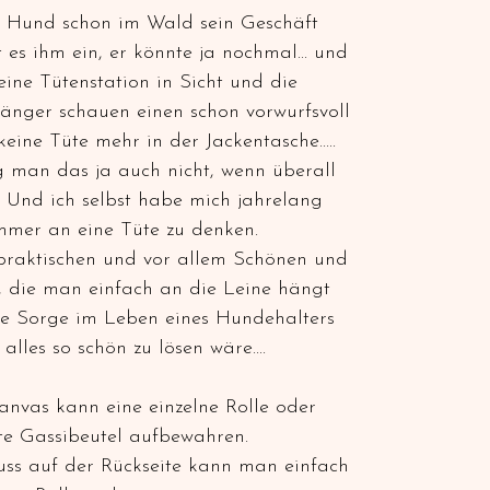
au Hund schon im Wald sein Geschäft
es ihm ein, er könnte ja nochmal... und
ine Tütenstation in Sicht und die
nger schauen einen schon vorwurfsvoll
keine Tüte mehr in der Jackentasche.....
g man das ja auch nicht, wenn überall
Und ich selbst habe mich jahrelang
mer an eine Tüte zu denken.
 praktischen und vor allem Schönen und
, die man einfach an die Leine hängt
ine Sorge im Leben eines Hundehalters
alles so schön zu lösen wäre....
anvas kann eine einzelne Rolle oder
te Gassibeutel aufbewahren.
ss auf der Rückseite kann man einfach