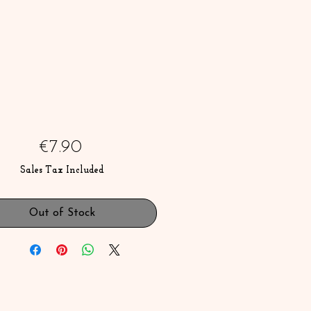
Price
€7.90
Sales Tax Included
Out of Stock