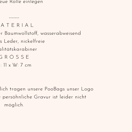
eue Rolle einlegen
-------
A T E R I A L
er Baumwollstoff, wasserabweisend
 Leder, nickelfreie
litätskarabiner
G R Ö S S E
: 11 x W: 7 cm
tlich tragen unsere PooBags unser Logo
 persöhnliche Gravur ist leider nicht
möglich.