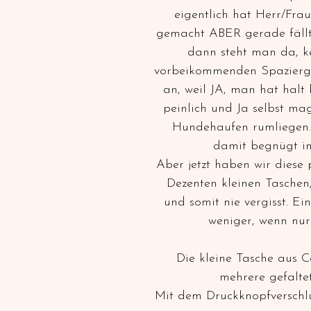
eigentlich hat Herr/Fr
gemacht ABER gerade fällt 
dann steht man da, ke
vorbeikommenden Spaziergä
an, weil JA, man hat halt 
peinlich und Ja selbst ma
Hundehaufen rumliegen. 
damit begnügt im
Aber jetzt haben wir diese
Dezenten kleinen Taschen
und somit nie vergisst. E
weniger, wenn nur 
Die kleine Tasche aus C
mehrere gefalte
Mit dem Druckknopfverschlu