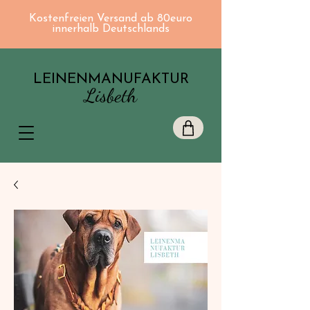
Kostenfreien Versand ab 80euro
innerhalb Deutschlands
LEINENMANUFAKTUR
Lisbeth